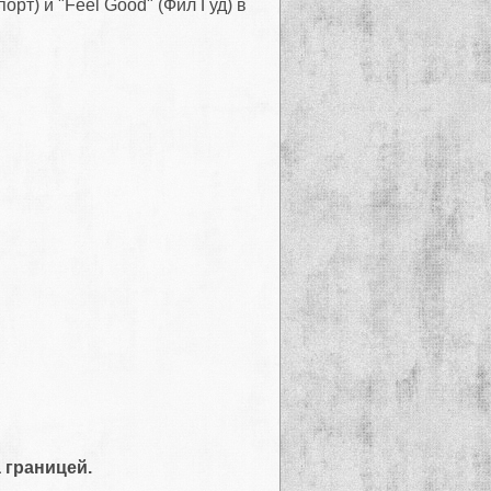
орт) и "Feel Good" (Фил Гуд) в
 границей.