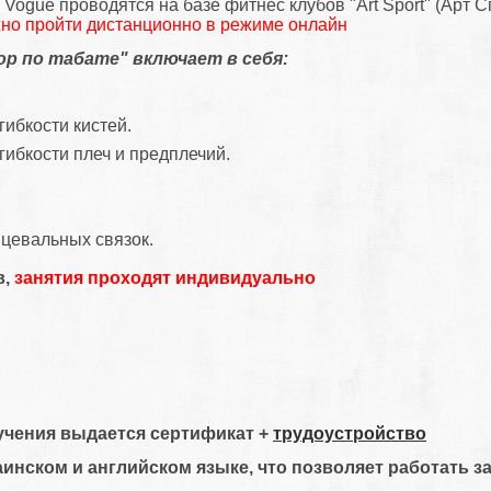
о
Vogue
проводятся на базе фитнес клубов "Art Sport" (Арт Сп
но пройти дистанционно в режиме онлайн
р по табате" включает в себя:
ибкости кистей.
гибкости плеч и предплечий.
.
нцевальных связок.
в,
занятия проходят индивидуально
учения выдается сертификат +
трудоустройство
инском и английском языке, что позволяет работать за