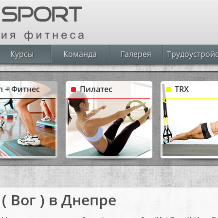
Курсы
Команда
Галерея
Трудоустрой
п + Фитнес
Пилатес
TRX
( Вог ) в Днепре