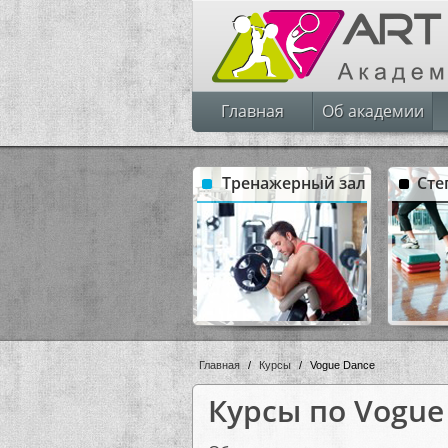
Главная
Об академии
Тренажерный зал
Сте
Главная
/
Курсы
/
Vogue Dance
Курсы по Vogue 